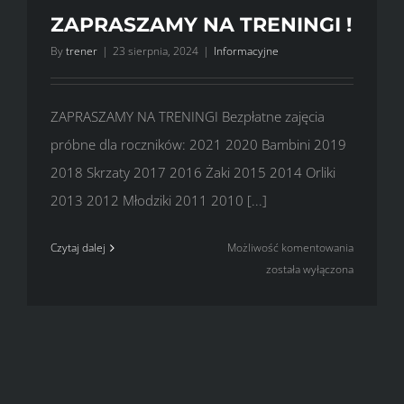
ZAPRASZAMY NA TRENINGI !
By
trener
|
23 sierpnia, 2024
|
Informacyjne
ZAPRASZAMY NA TRENINGI Bezpłatne zajęcia
próbne dla roczników: 2021 2020 Bambini 2019
2018 Skrzaty 2017 2016 Żaki 2015 2014 Orliki
2013 2012 Młodziki 2011 2010 [...]
ZAPRASZ
Czytaj dalej
Możliwość komentowania
NA
została wyłączona
TRENINGI
!