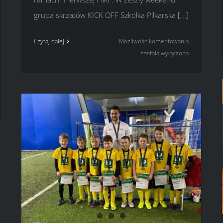
grupa skrzatów KICK OFF Szkółka Piłkarska [...]
Pierwsza
Czytaj dalej
Możliwość komentowania
Piłka
została wyłączona
dla
dzieci
iej
play
3