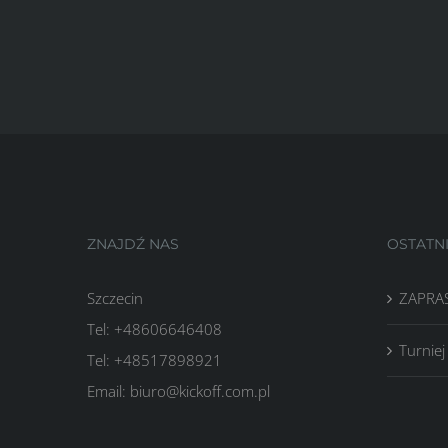
ZNAJDŹ NAS
OSTATN
Szczecin
ZAPRAS
Tel: +48606646408
Turniej
Tel: +48517898921
Email: biuro@kickoff.com.pl