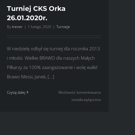
Turniej CKS Orka
26.01.2020r.
By
trener
|
1 lutego, 2020
|
Turnieje
W niedzielę odbył się turniej dla rocznika 2013
i młodsi. Wielkie BRAWO dla naszych Małych
Piłkarzy za 100% zaangażowanie i wolę walki!
Brawo Messi, Janek, [...]
Turniej
Czytaj dalej
Możliwość komentowania
CKS
została wyłączona
Orka
26.01.2020r.