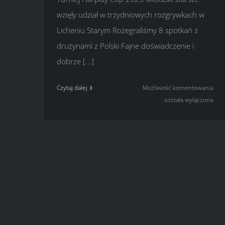
wzięły udział w trzydniowych rozgrywkach w
Licheniu Starym Rozegraliśmy 8 spotkań z
drużynami z Polski Fajne doświadczenie i
dobrze [...]
Turn
Czytaj dalej
Możliwość komentowania
Fair
została wyłączona
Cup
202