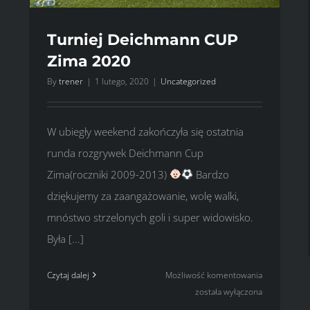
Turniej Deichmann CUP
Zima 2020
By
trener
|
1 lutego, 2020
|
Uncategorized
W ubiegły weekend zakończyła się ostatnia
runda rozgrywek Deichmann Cup
Zima(roczniki 2009-2013)
Bardzo
dziękujemy za zaangażowanie, wolę walki,
mnóstwo strzelonych goli i super widowisko.
Była [...]
Turniej
Czytaj dalej
Możliwość komentowania
Deichmann
została wyłączona
CUP