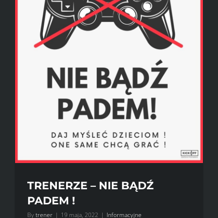
TRENERZE – NIE BĄDŹ
PADEM !
By
trener
|
19 maja, 2022
|
Informacyjne