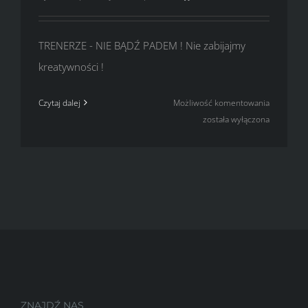
TRENERZE - NIE BĄDŹ PADEM ! Nie zabijajmy
kreatywności !
TRENERZE
Czytaj dalej
Możliwość komentowania
–
została wyłączona
NIE
BĄDŹ
PADEM
!
ZNAJDŹ NAS